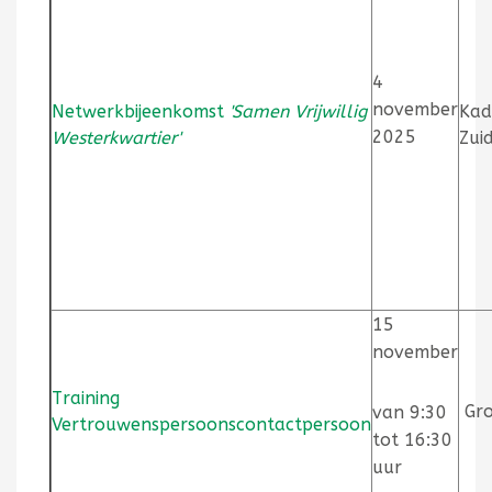
4
november
Netwerkbijeenkomst
'Samen Vrijwillig
Kad
2025
Westerkwartier'
Zui
15
november
Training
Gro
van 9:30
Vertrouwenspersoonscontactpersoon
tot 16:30
uur