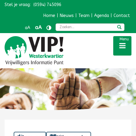
Stel je vraag:
(0594) 745096
Navigatie overslaan
Home
|
Nieuws
|
Team
|
Agenda
|
Contact
Zoek
aA
aA
Menu