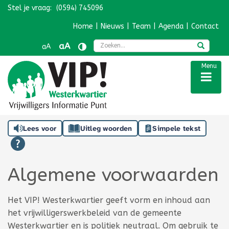
Stel je vraag:
(0594) 745096
Navigatie overslaan
Home
|
Nieuws
|
Team
|
Agenda
|
Contact
Zoek
aA
aA
Menu
Lees voor
Uitleg woorden
Simpele tekst
Algemene voorwaarden
Het VIP! Westerkwartier geeft vorm en inhoud aan
het vrijwilligerswerkbeleid van de gemeente
Westerkwartier en is politiek neutraal. Om gebruik te