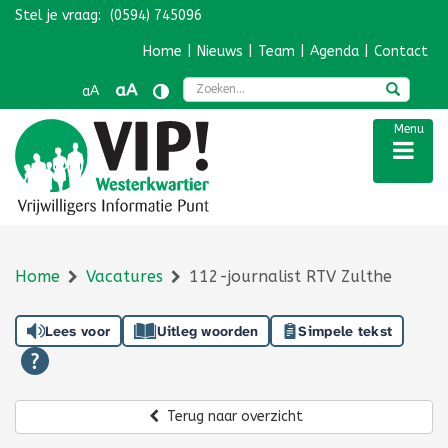
Stel je vraag:
(0594) 745096
Navigatie overslaan
Home
|
Nieuws
|
Team
|
Agenda
|
Contact
Zoek
aA
aA
Menu
Home
Vacatures
112-journalist RTV Zulthe
Lees voor
Uitleg woorden
Simpele tekst
Terug naar overzicht