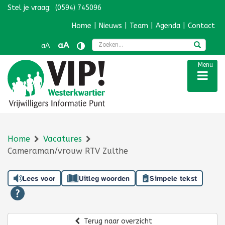
Stel je vraag:
(0594) 745096
Navigatie overslaan
Home
|
Nieuws
|
Team
|
Agenda
|
Contact
Zoek
aA
aA
Menu
Home
Vacatures
Cameraman/vrouw RTV Zulthe
Lees voor
Uitleg woorden
Simpele tekst
Terug naar overzicht