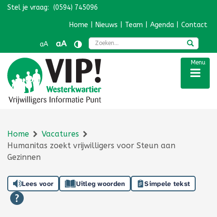
Stel je vraag:
(0594) 745096
Navigatie overslaan
Home
|
Nieuws
|
Team
|
Agenda
|
Contact
Zoek
aA
aA
Menu
Home
Vacatures
Humanitas zoekt vrijwilligers voor Steun aan
Gezinnen
Lees voor
Uitleg woorden
Simpele tekst