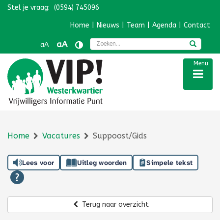
Stel je vraag:
(0594) 745096
Navigatie overslaan
Home
|
Nieuws
|
Team
|
Agenda
|
Contact
Zoek
aA
aA
Menu
Home
Vacatures
Suppoost/Gids
Lees voor
Uitleg woorden
Simpele tekst
Terug naar overzicht