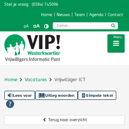
Stel je vraag:
(0594) 745096
Navigatie overslaan
Home
|
Nieuws
|
Team
|
Agenda
|
Contact
Zoek
aA
aA
Menu
Home
Vacatures
Vrijwilliger ICT
Lees voor
Uitleg woorden
Simpele tekst
Terug naar overzicht