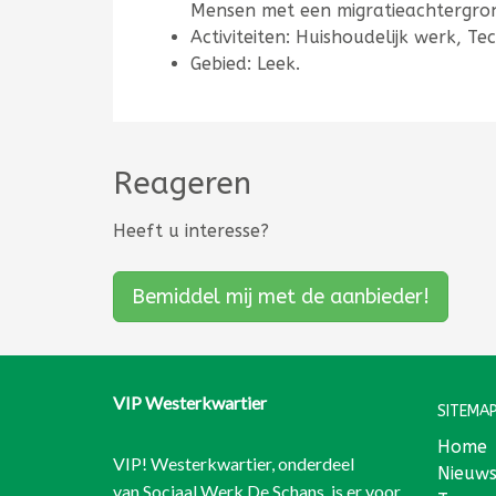
Mensen met een migratieachtergro
Activiteiten: Huishoudelijk werk, T
Gebied: Leek.
Reageren
Heeft u interesse?
Bemiddel mij met de aanbieder!
VIP Westerkwartier
SITEMAP
Home
VIP! Westerkwartier, onderdeel
Nieuw
van
Sociaal Werk De Schans
, is er voor