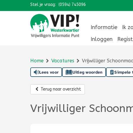
Stel je vraag:
Navigatie overslaan
(0594) 745096
Informatie
Ik z
Inloggen
Regist
Home
Vacatures
Vrijwilliger Schoonm
Lees voor
Uitleg woorden
Simpele 
Terug naar overzicht
Vrijwilliger Schoo