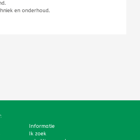
nd.
echniek en onderhoud.
:
Informatie
s
Ik zoek