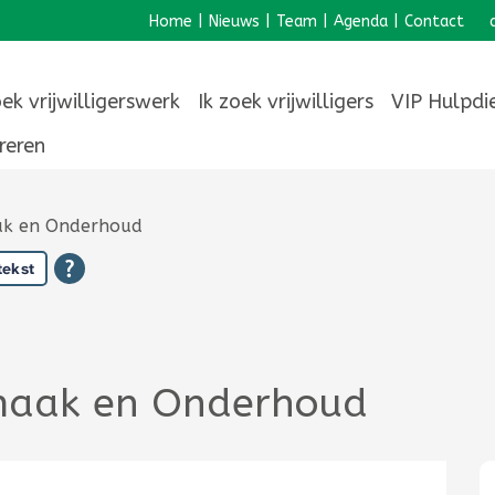
Home
|
Nieuws
|
Team
|
Agenda
|
Contact
oek vrijwilligerswerk
Ik zoek vrijwilligers
VIP Hulpdi
reren
aak en Onderhoud
tekst
nmaak en Onderhoud