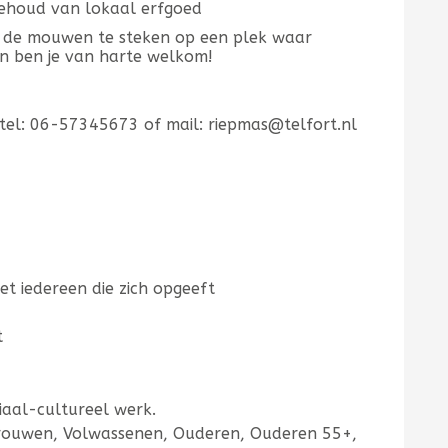
behoud van lokaal erfgoed
it de mouwen te steken op een plek waar
n ben je van harte welkom!
el: 06-57345673 of mail: riepmas@telfort.nl
met iedereen die zich opgeeft
t
iaal-cultureel werk.
rouwen, Volwassenen, Ouderen, Ouderen 55+,