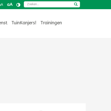
Zoeken
aA
aA
enst
TuinKanjers!
Trainingen