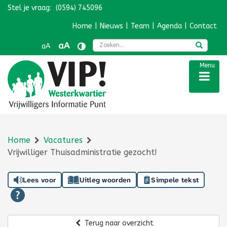
Stel je vraag:
(0594) 745096
Navigatie overslaan
Home
|
Nieuws
|
Team
|
Agenda
|
Contact
Zoek
aA
aA
Menu
Home
Vacatures
Vrijwilliger Thuisadministratie gezocht!
Lees voor
Uitleg woorden
Simpele tekst
Terug naar overzicht