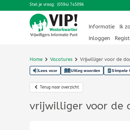
Stel je vraag:
Navigatie overslaan
(0594) 745096
Informatie
Ik z
Inloggen
Regist
Home
Vacatures
Vrijwilliger voor de 
Lees voor
Uitleg woorden
Simpele 
Terug naar overzicht
vrijwilliger voor d