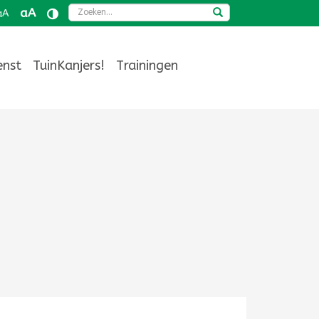
Zoeken
aA
aA
enst
TuinKanjers!
Trainingen