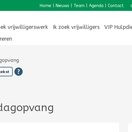
Home
|
Nieuws
|
Team
|
Agenda
|
Contact
oek vrijwilligerswerk
Ik zoek vrijwilligers
VIP Hulpdi
reren
dagopvang
tekst
e dagopvang